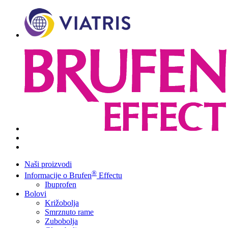
Naši proizvodi
®
Informacije o Brufen
Effectu
Ibuprofen
Bolovi
Križobolja
Smrznuto rame
Zubobolja