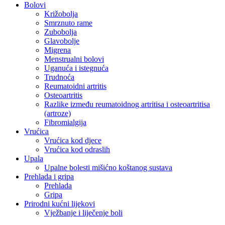
Bolovi
Križobolja
Smrznuto rame
Zubobolja
Glavobolje
Migrena
Menstrualni bolovi
Uganuća i istegnuća
Trudnoća
Reumatoidni artritis
Osteoartritis
Razlike između reumatoidnog artritisa i osteoartritisa
(artroze)
Fibromialgija
Vrućica
Vrućica kod djece
Vrućica kod odraslih
Upala
Upalne bolesti mišićno koštanog sustava
Prehlada i gripa
Prehlada
Gripa
Prirodni kućni lijekovi
Vježbanje i liječenje boli