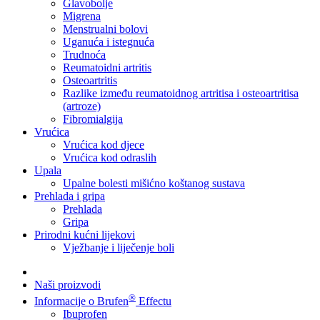
Glavobolje
Migrena
Menstrualni bolovi
Uganuća i istegnuća
Trudnoća
Reumatoidni artritis
Osteoartritis
Razlike između reumatoidnog artritisa i osteoartritisa
(artroze)
Fibromialgija
Vrućica
Vrućica kod djece
Vrućica kod odraslih
Upala
Upalne bolesti mišićno koštanog sustava
Prehlada i gripa
Prehlada
Gripa
Prirodni kućni lijekovi
Vježbanje i liječenje boli
Naši proizvodi
®
Informacije o Brufen
Effectu
Ibuprofen